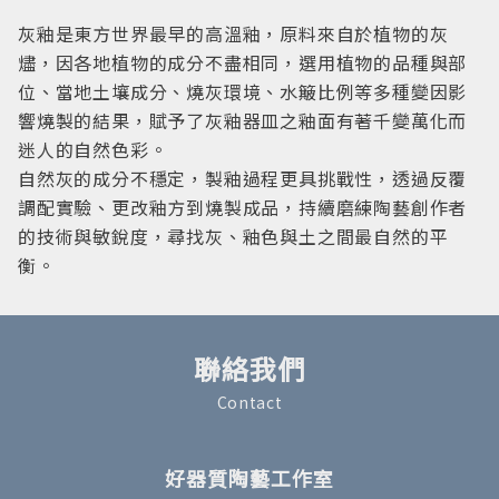
灰釉是東方世界最早的高溫釉，原料來自於植物的灰
燼，因各地植物的成分不盡相同，選用植物的品種與部
位、當地土壤成分、燒灰環境、水簸比例等多種變因影
響燒製的結果，賦予了灰釉器皿之釉面有著千變萬化而
迷人的自然色彩。
自然灰的成分不穩定，製釉過程更具挑戰性，透過反覆
調配實驗、更改釉方到燒製成品，持續磨練陶藝創作者
的技術與敏銳度，尋找灰、釉色與土之間最自然的平
衡。
聯絡我們
Contact
好器質陶藝工作室