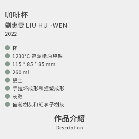
咖啡杯
劉惠雯
LIU HUI-WEN
2022
杯
1230°C 高溫還原燒製
115 * 85 * 85 mm
260 ml
瓷土
手拉坏成形和捏塑成形
灰釉
葡萄樹灰和紅李子樹灰
作品介紹
Description