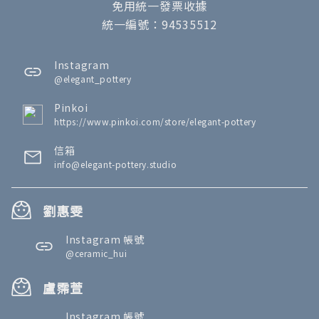
免用統一發票收據
統一編號：94535512
Instagram
@elegant_pottery
Pinkoi
https://www.pinkoi.com/store/elegant-pottery
信箱
info@elegant-pottery.studio
劉惠雯
Instagram 帳號
@ceramic_hui
盧霈萱
Instagram 帳號